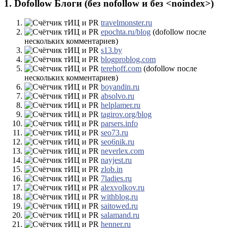
1. Dofollow Блоги (без nofollow и без <noindex>)
travelmonster.ru
epochta.ru/blog
(dofollow после
нескольких комментариев)
s13.by
blogproblog.com
terehoff.com
(dofollow после
нескольких комментариев)
boyandin.ru
absolvo.ru
helplamer.ru
tagirov.org/blog
parsers.info
seo73.ru
seo6nik.ru
neverlex.com
nayjest.ru
zlob.in
7ladies.ru
alexvolkov.ru
withblog.ru
saitowed.ru
salamand.ru
henner.ru