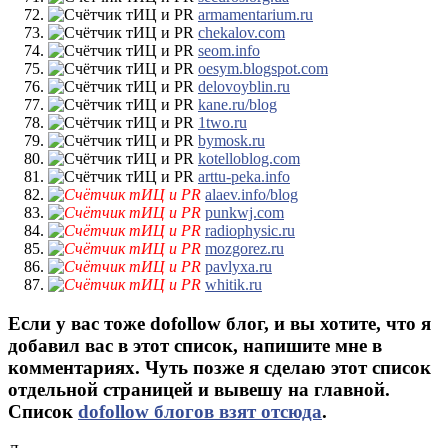
armamentarium.ru
chekalov.com
seom.info
oesym.blogspot.com
delovoyblin.ru
kane.ru/blog
1two.ru
bymosk.ru
kotelloblog.com
arttu-peka.info
alaev.info/blog
punkwj.com
radiophysic.ru
mozgorez.ru
pavlyxa.ru
whitik.ru
Если у вас тоже dofollow блог, и вы хотите, что я
добавил вас в этот список
, напишите мне в
комментариях. Чуть позже я сделаю этот список
отдельной страницей и вывешу на главной.
Список
dofollow блогов взят отсюда
.