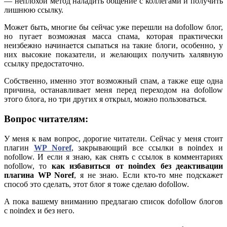
— неплохой метод наладить общение с коллегами и получить
лишнюю ссылку.
Может быть, многие бы сейчас уже перешли на dofollow блог,
но пугает возможная масса спама, которая практически
неизбежно начинается сыпаться на такие блоги, особенно, у
них высокие показатели, и желающих получить халявную
ссылку предостаточно.
Собственно, именно этот возможный спам, а также еще одна
причина, останавливает меня перед переходом на dofollow
этого блога, но три других я открыл, можно пользоваться.
Вопрос читателям:
У меня к вам вопрос, дорогие читатели. Сейчас у меня стоит
плагин
WP Noref
, закрывающий все ссылки в noindex и
nofollow. И если я знаю, как снять с ссылок в комментариях
nofollow, то
как избавиться от noindex без деактивации
плагина WP Noref
, я не знаю. Если кто-то мне подскажет
способ это сделать, этот блог я тоже сделаю dofollow.
А пока вашему вниманию предлагаю список dofollow блогов
с noindex и без него.