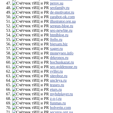
perov.su
seofamily.ru
de-motivator.ru
zarabot-ok.com
illustrator.org.ua
sergun-blog.ru
seo-newbie.ru
htmlblog.ru
0o0o.ru
bigxam.biz
xager.ru
moneyseo.info
drkronos.ru
hochuskazat.ru
seo.goldenone.ru
sylfer.ru
siteoboz.ru
uncleya.ru
teaseo.ru
eturs.ru
myhdplayer.ru
z-o-j.ru
funmas.ru
bolverin.com
securos.org.ua