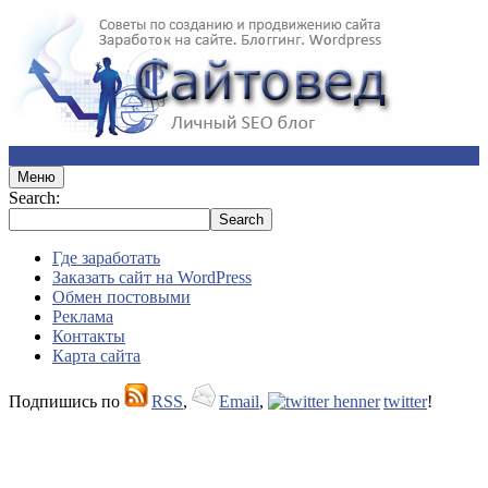
Меню
Search:
Где заработать
Заказать сайт на WordPress
Обмен постовыми
Реклама
Контакты
Карта сайта
Подпишись по
RSS
,
Email
,
twitter
!