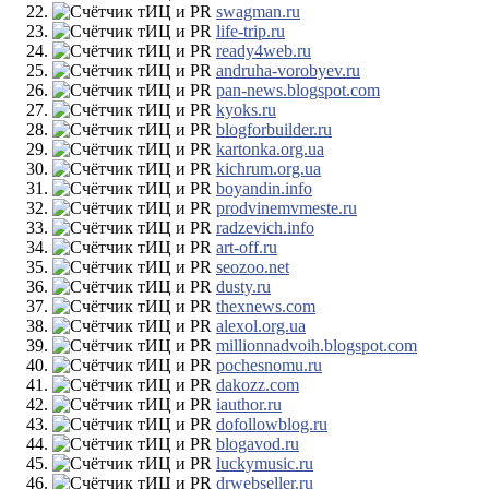
swagman.ru
life-trip.ru
ready4web.ru
andruha-vorobyev.ru
pan-news.blogspot.com
kyoks.ru
blogforbuilder.ru
kartonka.org.ua
kichrum.org.ua
boyandin.info
prodvinemvmeste.ru
radzevich.info
art-off.ru
seozoo.net
dusty.ru
thexnews.com
alexol.org.ua
millionnadvoih.blogspot.com
pochesnomu.ru
dakozz.com
iauthor.ru
dofollowblog.ru
blogavod.ru
luckymusic.ru
drwebseller.ru