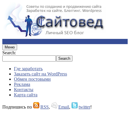
Меню
Search:
Где заработать
Заказать сайт на WordPress
Обмен постовыми
Реклама
Контакты
Карта сайта
Подпишись по
RSS
,
Email
,
twitter
!