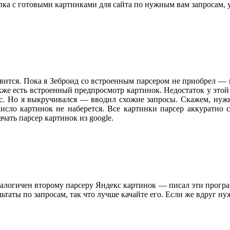
папка с готовыми картинками для сайта по нужным вам запросам,
вится. Пока я Зеброид со встроенным парсером не приобрел — 
акже есть встроенный предпросмотр картинок. Недостаток у этой
ос. Но я выкручивался — вводил схожие запросы. Скажем, нуж
исло картинок не наберется. Все картинки парсер аккуратно 
ать парсер картинок из google.
алогичен второму парсеру Яндекс картинок — писал эти програм
льтаты по запросам, так что лучше качайте его. Если же вдруг н