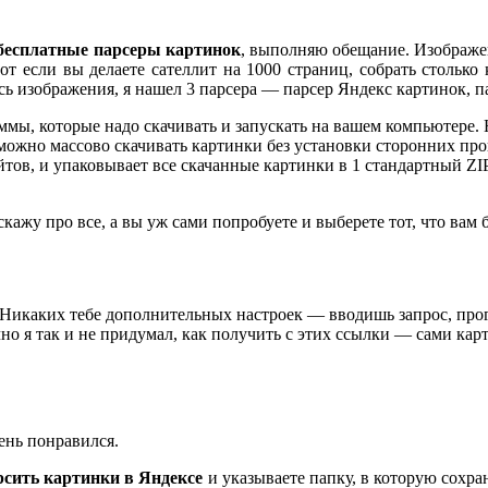
бесплатные парсеры картинок
, выполняю обещание. Изображен
от если вы делаете сателлит на 1000 страниц, собрать стольк
ись изображения, я нашел 3 парсера — парсер Яндекс картинок, п
граммы, которые надо скачивать и запускать на вашем компьютере
к можно массово скачивать картинки без установки сторонних п
йтов, и упаковывает все скачанные картинки в 1 стандартный ZI
асскажу про все, а вы уж сами попробуете и выберете тот, что вам
икаких тебе дополнительных настроек — вводишь запрос, прог
чно я так и не придумал, как получить с этих ссылки — сами ка
чень понравился.
рсить картинки в Яндексе
и указываете папку, в которую сохра