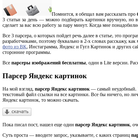
Помнится, я обещал вам рассказать про
3 статьи за день — можно подбирать картинки вручную, но в
сделает за вас всю работу за пару минут. Когда мне понадобил
Все 3 парсера, о которых пойдет речь далее в статье, это про
разработчиками, поэтому буквально в 2-х словах расскажу, ка
фото из ВК
, Инстаграмма, Яндекс и Гугл Картинок и других са
сторонние программы.
Все
парсеры изображений бесплатны
, один в Lite версии. Р
Парсер Яндекс картинок
На мой взгляд,
парсер Яндекс картинок
— самый неудобный. Н
текстовый файл ссылки на все картинки. Все бы ничего, но ли
Яндекс картинок, то можно скачать.
Пока писал пост, нашел еще один
парсер Яндекс картинок
, о
Суть проста — вводите запрос, указываете, с каких страниц
па