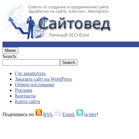
Меню
Search:
Где заработать
Заказать сайт на WordPress
Обмен постовыми
Реклама
Контакты
Карта сайта
Подпишись по
RSS
,
Email
,
twitter
!