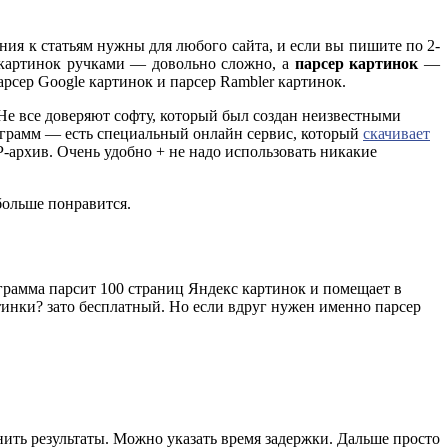
ия к статьям нужны для любого сайта, и если вы пишите по 2-
о картинок ручками — довольно сложно, а
парсер картинок
—
арсер Google картинок и парсер Rambler картинок.
. Не все доверяют софту, который был создан неизвестными
рограмм — есть специальный онлайн сервис, который
скачивает
P-архив. Очень удобно + не надо использовать никакие
 больше понравится.
рамма парсит 100 страниц Яндекс картинок и помещает в
ртинки? зато бесплатный. Но если вдруг нужен именно парсер
нить результаты. Можно указать время задержки. Дальше просто