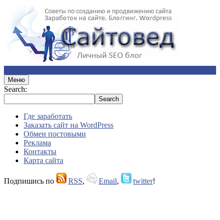
Меню
Search:
Где заработать
Заказать сайт на WordPress
Обмен постовыми
Реклама
Контакты
Карта сайта
Подпишись по
RSS
,
Email
,
twitter
!