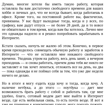
Думаю, многие хотели бы иметь такую работу, которая
оставляла бы вам достаточно свободного времени для ваших
хобби и личных дел, что не всегда бывает, когда работаешь в
офисе.
Кроме того, на постоянной работе вы, фактически,
привязаны. У вас будут выходные тогда, когда и у всех, по
графику, вам дадут отпуск — не более 28 дней, да и то вовсе
не обязательно в том время, когда вам бы хотелось. Лично мне
это однажды надоело и я решил попробовать зарабатывать в
Интернете.
Кстати сказать, ничуть не жалею об этом. Конечно, в первое
время приходилось совмещать обычную работу и заработок в
Интернете — что не оставляло мне никакого свободного
времени. Уходишь утром на работу, весь день занят, а вечером
приходишь — и снова работать, причем дома тебя же никто не
заставляет и так хочет лениться, отложить все на день, на два
— пока однажды я не поймал себя за тем, что уже две недели
ничего не делаю.
Но в итоге я могу ездить куда хочу и тогда, когда хочу. А
наличие нетбука, а до этого — ноутбука — дает мне
возможность брать работу с собой и работать там, где мне
удобно, благо, сотовый модем дает мне выйти в Интернет
везде, где есть мобильная связь, то есть почти везде. И вот я
уже не привязан к конкретному городу, могу поехать пожить,