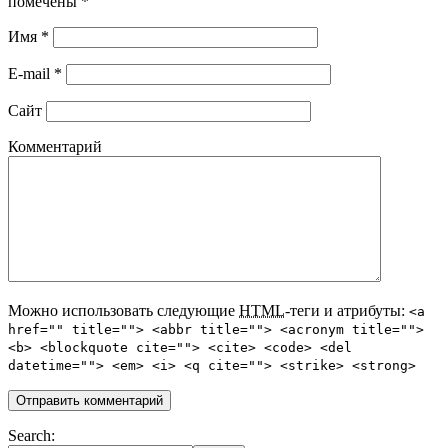
помечены
*
Имя
*
E-mail
*
Сайт
Комментарий
Можно использовать следующие
HTML
-теги и атрибуты:
<a
href="" title=""> <abbr title=""> <acronym title="">
<b> <blockquote cite=""> <cite> <code> <del
datetime=""> <em> <i> <q cite=""> <strike> <strong>
Search: