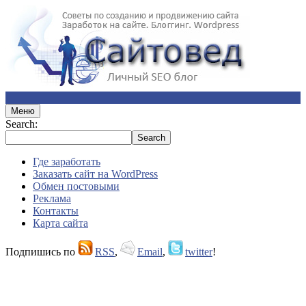
Меню
Search:
Где заработать
Заказать сайт на WordPress
Обмен постовыми
Реклама
Контакты
Карта сайта
Подпишись по
RSS
,
Email
,
twitter
!