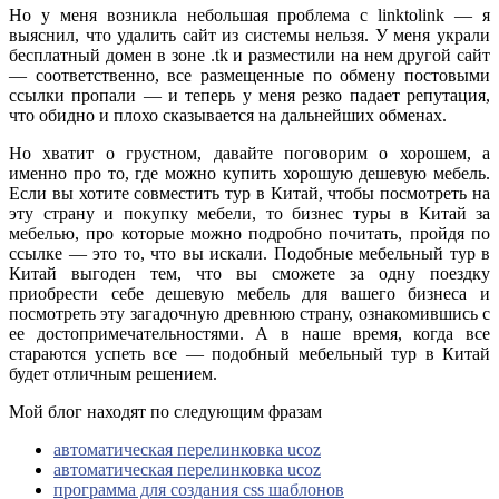
Но у меня возникла небольшая проблема с linktolink — я
выяснил, что удалить сайт из системы нельзя. У меня украли
бесплатный домен в зоне .tk и разместили на нем другой сайт
— соответственно, все размещенные по обмену постовыми
ссылки пропали — и теперь у меня резко падает репутация,
что обидно и плохо сказывается на дальнейших обменах.
Но хватит о грустном, давайте поговорим о хорошем, а
именно про то, где можно купить хорошую дешевую мебель.
Если вы хотите совместить тур в Китай, чтобы посмотреть на
эту страну и покупку мебели, то бизнес туры в Китай за
мебелью, про которые можно подробно почитать, пройдя по
ссылке — это то, что вы искали. Подобные мебельный тур в
Китай выгоден тем, что вы сможете за одну поездку
приобрести себе дешевую мебель для вашего бизнеса и
посмотреть эту загадочную древнюю страну, ознакомившись с
ее достопримечательностями. А в наше время, когда все
стараются успеть все — подобный мебельный тур в Китай
будет отличным решением.
Мой блог находят по следующим фразам
автоматическая перелинковка ucoz
автоматическая перелинковка ucoz
программа для создания css шаблонов