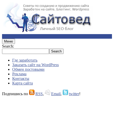
Меню
Search:
Где заработать
Заказать сайт на WordPress
Обмен постовыми
Реклама
Контакты
Карта сайта
Подпишись по
RSS
,
Email
,
twitter
!