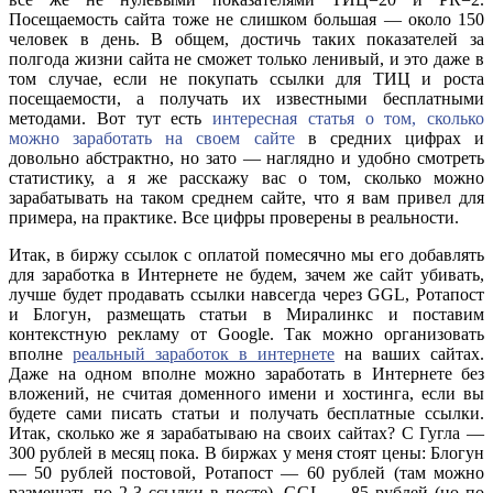
Посещаемость сайта тоже не слишком большая — около 150
человек в день. В общем, достичь таких показателей за
полгода жизни сайта не сможет только ленивый, и это даже в
том случае, если не покупать ссылки для ТИЦ и роста
посещаемости, а получать их известными бесплатными
методами. Вот тут есть
интересная статья о том, сколько
можно заработать на своем сайте
в средних цифрах и
довольно абстрактно, но зато — наглядно и удобно смотреть
статиcтику, а я же расскажу вас о том, сколько можно
зарабатывать на таком среднем сайте, что я вам привел для
примера, на практике. Все цифры проверены в реальности.
Итак, в биржу ссылок с оплатой помесячно мы его добавлять
для заработка в Интернете не будем, зачем же сайт убивать,
лучше будет продавать ссылки навсегда через GGL, Ротапост
и Блoгун, размещать статьи в Миралинкс и поставим
контекстную рекламу от Google. Так можно организовать
вполне
реальный заработок в интернете
на ваших сайтах.
Даже на одном вполне можно заработать в Интернете без
вложений, не считая доменного имени и хостинга, если вы
будете сами писать статьи и получать бесплатные ссылки.
Итак, сколько же я зарабатываю на своих сайтах? С Гугла —
300 рублей в месяц пока. В биржах у меня стоят цены: Блoгун
— 50 рублей постовой, Ротапост — 60 рублей (там можно
размещать по 2-3 ссылки в посте), GGL — 85 рублей (но по