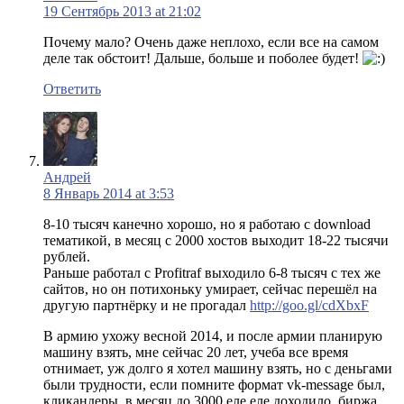
19 Сентябрь 2013 at 21:02
Почему мало? Очень даже неплохо, если все на самом
деле так обстоит! Дальше, больше и поболее будет!
Ответить
Андрей
8 Январь 2014 at 3:53
8-10 тысяч канечно хорошо, но я работаю с download
тематикой, в месяц с 2000 хостов выходит 18-22 тысячи
рублей.
Раньше работал с Profitraf выходило 6-8 тысяч с тех же
сайтов, но он потихоньку умирает, сейчас перешёл на
другую партнёрку и не прогадал
http://goo.gl/cdXbxF
В армию ухожу весной 2014, и после армии планирую
машину взять, мне сейчас 20 лет, учеба все время
отнимает, уж долго я хотел машину взять, но с деньгами
были трудности, если помните формат vk-message был,
кликандеры, в месяц до 3000 еле еле доходило, биржа