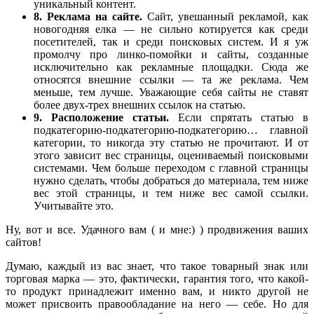
уникальный контент.
8. Реклама на сайте.
Сайт, увешанный рекламой, как
новогодняя елка — не сильно котируется как среди
посетителей, так и среди поисковых систем. И я уж
промолчу про линко-помойки и сайты, созданные
исключительно как рекламные площадки. Сюда же
относятся внешние ссылки — та же реклама. Чем
меньше, тем лучше. Уважающие себя сайты не ставят
более двух-трех внешних ссылок на статью.
9. Расположение статьи.
Если спрятать статью в
подкатегорию-подкатегорию-подкатегорию… главной
категории, то никогда эту статью не прочитают. И от
этого зависит вес страницы, оцениваемый поисковыми
системами. Чем больше переходом с главной страницы
нужно сделать, чтобы добраться до материала, тем ниже
вес этой страницы, и тем ниже вес самой ссылки.
Учитывайте это.
Ну, вот и все. Удачного вам ( и мне:) ) продвижения ваших
сайтов!
Думаю, каждый из вас знает, что такое товарный знак или
торговая марка — это, фактически, гарантия того, что какой-
то продукт принадлежит именно вам, и никто другой не
может присвоить правообладание на него — себе. Но для