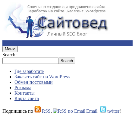
Меню
Search:
Где заработать
Заказать сайт на WordPress
Обмен постовыми
Реклама
Контакты
Карта сайта
Подпишись по
RSS
,
Email
,
twitter
!