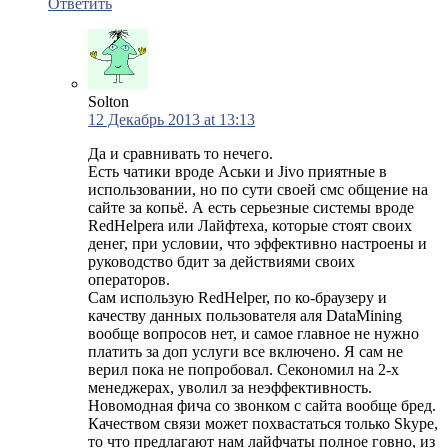
Ответить
Solton
12 Декабрь 2013 at 13:13
Да и сравнивать то нечего.
Есть чатики вроде Аськи и Jivo приятные в
использовании, но по сути своей смс общение на
сайте за копьё. А есть серьезные системы вроде
RedHelpera или Лайфтеха, которые стоят своих
денег, при условии, что эффективно настроены и
руководство бдит за действиями своих
операторов.
Сам использую RedHelper, по ко-браузеру и
качеству данных пользователя аля DataMining
вообще вопросов нет, и самое главное не нужно
платить за доп услуги все включено. Я сам не
верил пока не попробовал. Секономил на 2-х
менеджерах, уволил за неэффективность.
Новомодная фича со звонком с сайта вообще бред.
Качеством связи может похвастаться только Skype,
то что предлагают нам лайфчаты полное говно, из