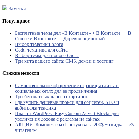
Заметки
Популярное
Бесплатные темы для «В Контакте» + В Контакте — В
Союзе и Вконтакте — Дореволюционный
Выбор тематики блога
Софт тематика для сайта
Выбор темы для нового блога
Три кита вашего сайта: CMS, домен и хостинг
Свежие новости
Самостоятельное оформление страницы сайты в
социальных сетях для ее продвижения
Три бесплатных парсера картинок
Где купить дешевые прокси для соцсетей, SEO и
арбитража трафика
Плагин WordPress Easy Custom Advert Blocks для
увеличения дохода с рекламы на сайтах
АКЦИЯ: Комплект баз Пастухова за 200$ + скидка 15%
читателям