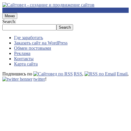
Меню
Search:
Где заработать
Заказать сайт на WordPress
Обмен постовыми
Реклама
Контакты
Карта сайта
Подпишись по
RSS
,
Email
,
twitter
!