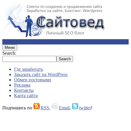
Меню
Search:
Где заработать
Заказать сайт на WordPress
Обмен постовыми
Реклама
Контакты
Карта сайта
Подпишись по
RSS
,
Email
,
twitter
!