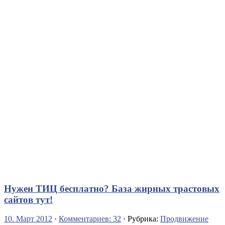
Нужен ТИЦ бесплатно? База жирных трастовых
сайтов тут!
10. Март 2012
·
Комментариев: 32
· Рубрика:
Продвижение