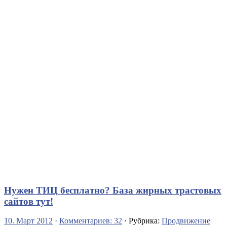
Нужен ТИЦ бесплатно? База жирных трастовых
сайтов тут!
10. Март 2012
·
Комментариев: 32
· Рубрика:
Продвижение