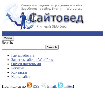
Меню
Search:
Где заработать
Заказать сайт на WordPress
Обмен постовыми
Реклама
Контакты
Карта сайта
Подпишись по
RSS
,
Email
,
twitter
!