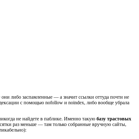
е они либо заспамленные — а значит ссылки оттуда почти не
ндексации с помощью nofollow и noindex, либо вообще убрала
 никогда не найдете в паблике. Именно такую
базу трастовых
 десятки раз меньше — там только собранные вручную сайты,
ликабельно):