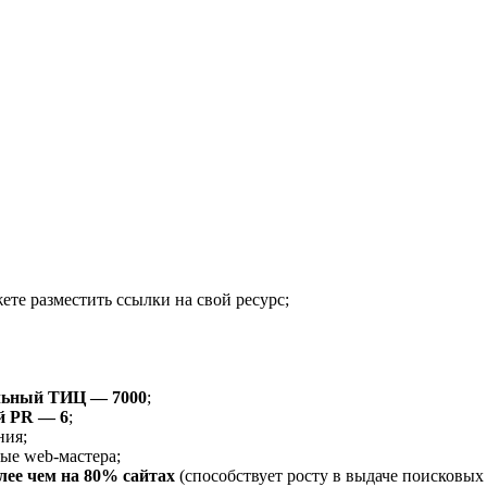
ете разместить ссылки на свой ресурс;
льный ТИЦ — 7000
;
й PR — 6
;
ния;
ые web-мастера;
ее чем на 80% сайтах
(способствует росту в выдаче поисковых