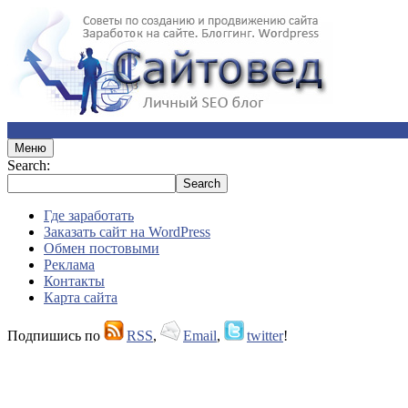
Меню
Search:
Где заработать
Заказать сайт на WordPress
Обмен постовыми
Реклама
Контакты
Карта сайта
Подпишись по
RSS
,
Email
,
twitter
!