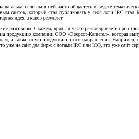
аша аська, если вы в ней часто общаетесь и ведете тематически
ым сайтов, который стал публиковать у себя логи IRC стал Б
рная идея, а каков результат.
ские разговоры. Скажем, вряд ли часто разговариваете про стро
е на продукцию компании ООО «Эверест-Капитал», которая выпу
нам, а также иную продукцию этого направления. Например, 
то уже не сайт для бирж с логами IRC или ICQ, это уже сайт с