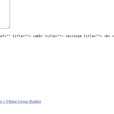
ref="" title=""> <abbr title=""> <acronym title=""> <b> 
с Viking Group Builder