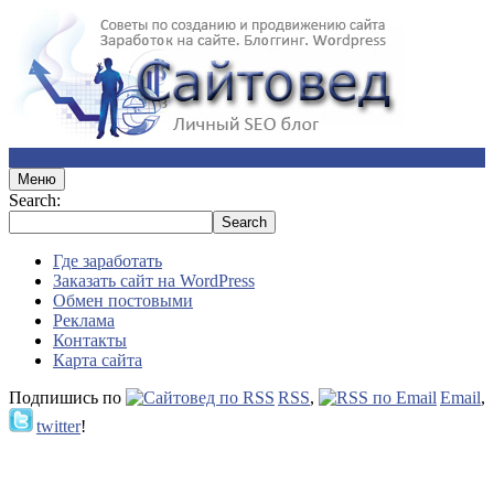
Меню
Search:
Где заработать
Заказать сайт на WordPress
Обмен постовыми
Реклама
Контакты
Карта сайта
Подпишись по
RSS
,
Email
,
twitter
!