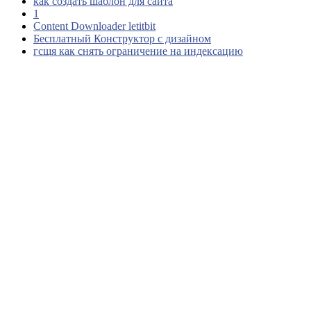
как создать шаблон для сайта
1
Content Downloader letitbit
Бесплатный Конструктор с дизайном
гсщя как снять ограничение на индексацию