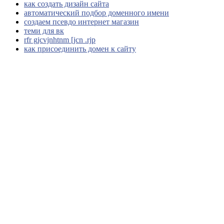
как создать дизайн сайта
автоматический подбор доменного имени
создаем псевдо интернет магазин
теми для вк
rfr gjcvjnhtnm [jcn .rjp
как присоединить домен к сайту