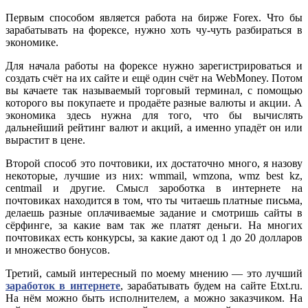
Первым способом является работа на бирже Forex. Что бы
зарабатывать на форексе, нужно хоть чу-чуть разбираться в
экономике.
Для начала работы на форексе нужно зарегистрироваться и
создать счёт на их сайте и ещё один счёт на WebMoney. Потом
вы качаете так называемый торговый терминал, с помощью
которого вы покупаете и продаёте разные валюты и акции. А
экономика здесь нужна для того, что бы вычислять
дальнейший рейтинг валют и акций, а именно упадёт он или
вырастит в цене.
Второй способ это почтовики, их достаточно много, я назову
некоторые, лучшие из них: wmmail, wmzona, wmz best kz,
centmail и другие. Смысл зароботка в интернете на
почтовиках находится в том, что ты читаешь платные письма,
делаешь разные оплачиваемые задание и смотришь сайты в
сёрфинге, за какие вам так же платят деньги. На многих
почтовиках есть конкурсы, за какие дают од 1 до 20 долларов
и множество бонусов.
Третий, самый интересный по моему мнению — это лучший
заработок в интернете
, зарабатывать будем на сайте Etxt.ru.
На нём можно быть исполнителем, а можно заказчиком. На