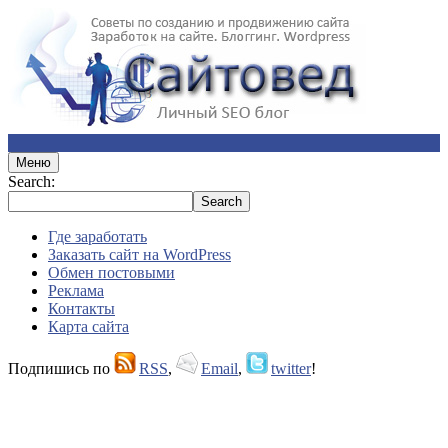
Меню
Search:
Где заработать
Заказать сайт на WordPress
Обмен постовыми
Реклама
Контакты
Карта сайта
Подпишись по
RSS
,
Email
,
twitter
!