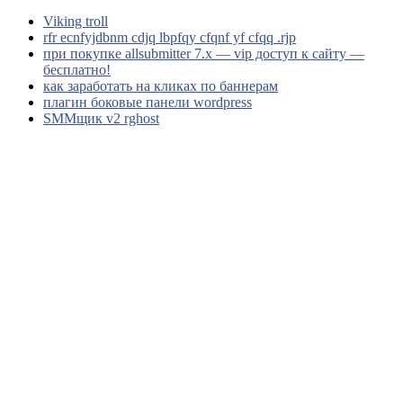
Viking troll
rfr ecnfyjdbnm cdjq lbpfqy cfqnf yf cfqq .rjp
при покупке allsubmitter 7.x — vip доступ к сайту —
бесплатно!
как заработать на кликах по баннерам
плагин боковые панели wordpress
SMMщик v2 rghost