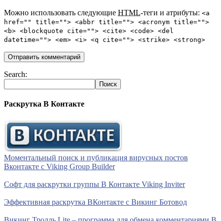
Можно использовать следующие
HTML
-теги и атрибуты:
<a
href="" title=""> <abbr title=""> <acronym title="">
<b> <blockquote cite=""> <cite> <code> <del
datetime=""> <em> <i> <q cite=""> <strike> <strong>
Search:
Раскрутка В Контакте
Моментальный поиск и публикация вирусных постов
Вконтакте с Viking Group Builder
Софт для раскрутки группы В Контакте Viking Inviter
Эффективная раскрутка ВКонтакте с Викинг Ботовод
Викинг Тролль Lite – программа для обмена комментариями В