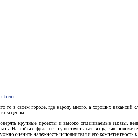
рабочее
то-то в своем городе, где народу много, а хороших вакансий с
соким ценам.
 доверять крупные проекты и высоко оплачиваемые заказы, ве
тать. На сайтах фриланса существует акая вещь, как положит
можно оценить надежность исполнителя и его компетентность в