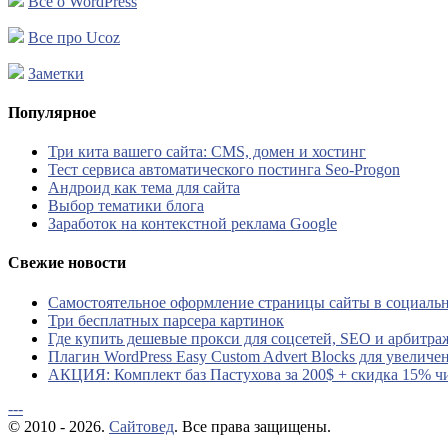
Все о WordPress
Все про Ucoz
Заметки
Популярное
Три кита вашего сайта: CMS, домен и хостинг
Тест сервиса автоматического постинга Seo-Progon
Андроид как тема для сайта
Выбор тематики блога
Заработок на контекстной реклама Google
Свежие новости
Самостоятельное оформление страницы сайты в социальн
Три бесплатных парсера картинок
Где купить дешевые прокси для соцсетей, SEO и арбитра
Плагин WordPress Easy Custom Advert Blocks для увеличе
АКЦИЯ: Комплект баз Пастухова за 200$ + скидка 15% ч
---
© 2010 - 2026.
Сайтовед
. Все права защищены.