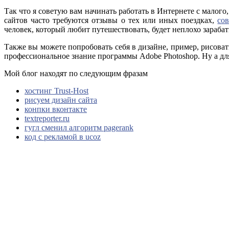
Так что я советую вам начинать работать в Интернете с малог
сайтов часто требуются отзывы о тех или иных поездках,
со
человек, который любит путешествовать, будет неплохо зарабат
Также вы можете попробовать себя в дизайне, пример, рисова
профессиональное знание программы Adobe Photoshop. Ну а дл
Мой блог находят по следующим фразам
хостинг Trust-Host
рисуем дизайн сайта
конпки вконтакте
textreporter.ru
гугл сменил алгоритм pagerank
код с рекламой в ucoz