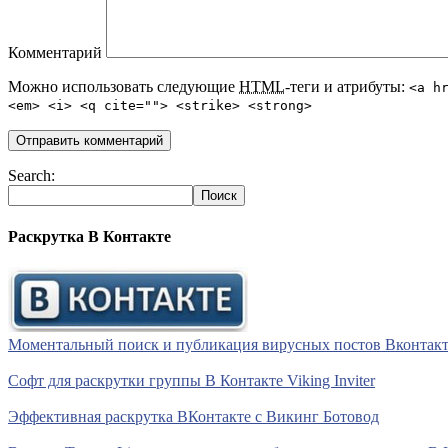
Комментарий
Можно использовать следующие
HTML
-теги и атрибуты:
<a h
<em> <i> <q cite=""> <strike> <strong>
Search:
Раскрутка В Контакте
Моментальный поиск и публикация вирусных постов Вконтакте 
Софт для раскрутки группы В Контакте Viking Inviter
Эффективная раскрутка ВКонтакте с Викинг Ботовод