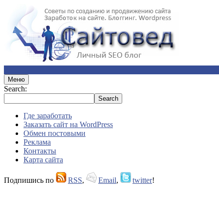
Меню
Search:
Где заработать
Заказать сайт на WordPress
Обмен постовыми
Реклама
Контакты
Карта сайта
Подпишись по
RSS
,
Email
,
twitter
!