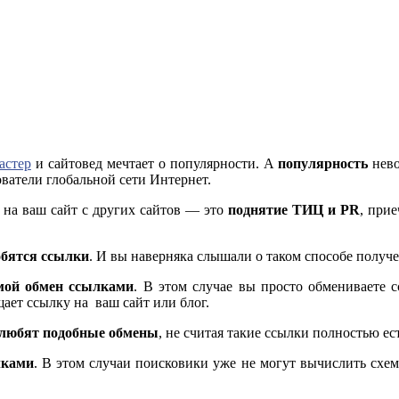
астер
и сайтовед мечтает о популярности. А
популярность
нево
ователи глобальной сети Интернет.
 на ваш сайт с других сайтов — это
поднятие ТИЦ и PR
, при
обятся ссылки
. И вы наверняка слышали о таком способе получе
ой обмен ссылками
. В этом случае вы просто обмениваете 
щает ссылку на ваш сайт или блог.
о любят подобные обмены
, не считая такие ссылки полностью е
лками
. В этом случаи поисковики уже не могут вычислить схем