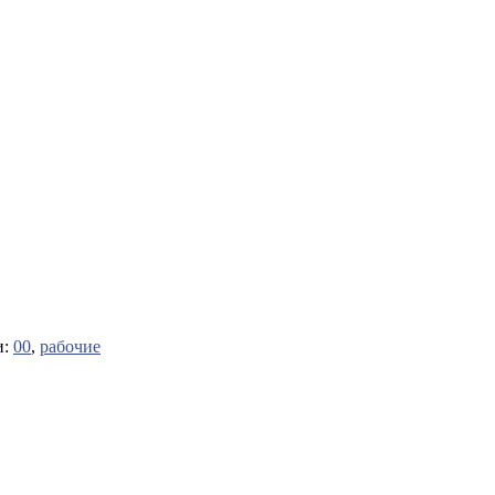
и:
00
,
рабочие