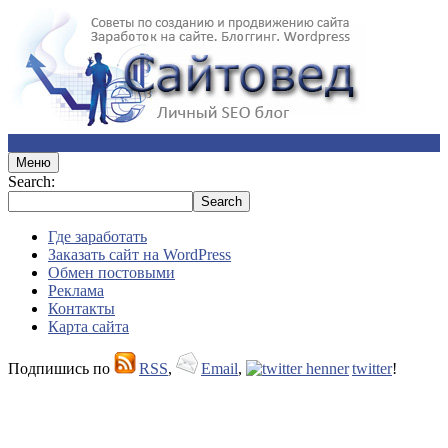
Меню
Search:
Где заработать
Заказать сайт на WordPress
Обмен постовыми
Реклама
Контакты
Карта сайта
Подпишись по
RSS
,
Email
,
twitter
!