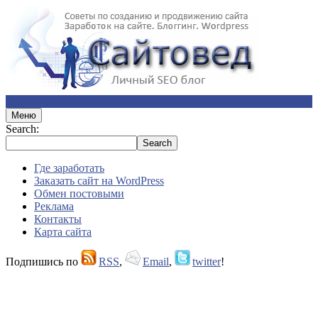
Меню
Search:
Где заработать
Заказать сайт на WordPress
Обмен постовыми
Реклама
Контакты
Карта сайта
Подпишись по
RSS
,
Email
,
twitter
!