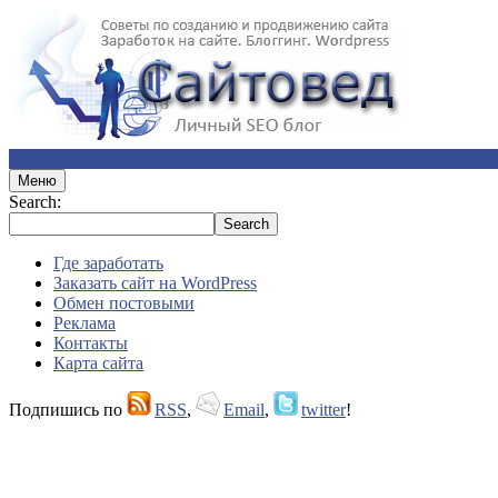
Меню
Search:
Где заработать
Заказать сайт на WordPress
Обмен постовыми
Реклама
Контакты
Карта сайта
Подпишись по
RSS
,
Email
,
twitter
!