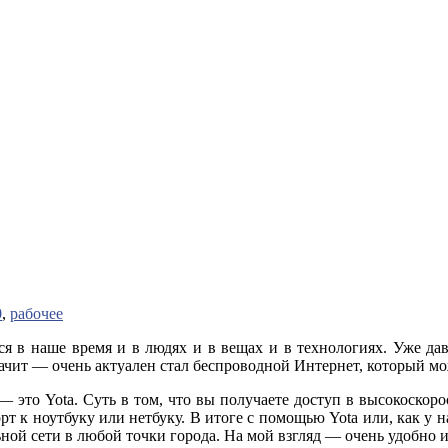
0
,
рабочее
тся в наше время и в людях и в вещах и в технологиях. Уже 
ачит — очень актуален стал беспроводной Интернет, который м
— это Yota. Суть в том, что вы получаете доступ в высокоск
рт к ноутбуку или нетбуку. В итоге с помощью Yota или, как у 
ной сети в любой точки города. На мой взгляд — очень удобно и