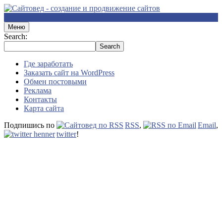
Меню
Search:
Где заработать
Заказать сайт на WordPress
Обмен постовыми
Реклама
Контакты
Карта сайта
Подпишись по
RSS
,
Email
,
twitter
!