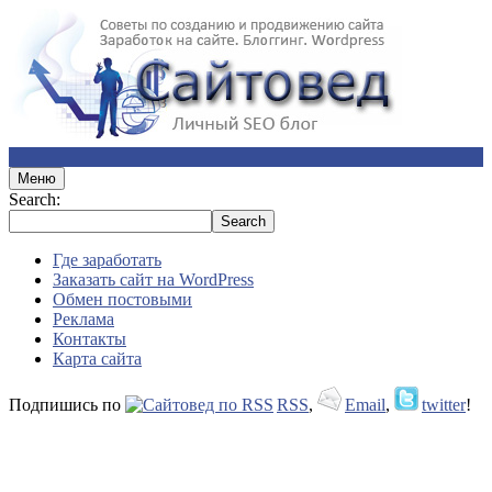
Меню
Search:
Где заработать
Заказать сайт на WordPress
Обмен постовыми
Реклама
Контакты
Карта сайта
Подпишись по
RSS
,
Email
,
twitter
!