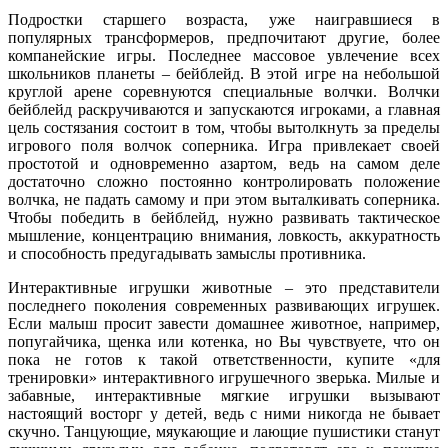
Подростки старшего возраста, уже наигравшиеся в
популярных трансформеров, предпочитают другие, более
компанейские игры. Последнее массовое увлечение всех
школьников планеты – бейблейд. В этой игре на небольшой
круглой арене соревнуются специальные волчки. Волчки
бейблейд раскручиваются и запускаются игроками, а главная
цель состязания состоит в том, чтобы вытолкнуть за пределы
игрового поля волчок соперника. Игра привлекает своей
простотой и одновременно азартом, ведь на самом деле
достаточно сложно постоянно контролировать положение
волчка, не падать самому и при этом выталкивать соперника.
Чтобы победить в бейблейд, нужно развивать тактическое
мышление, концентрацию внимания, ловкость, аккуратность
и способность предугадывать замыслы противника.
Интерактивные игрушки животные – это представители
последнего поколения современных развивающих игрушек.
Если малыш просит завести домашнее животное, например,
попугайчика, щенка или котенка, но Вы чувствуете, что он
пока не готов к такой ответственности, купите «для
тренировки» интерактивного игрушечного зверька. Милые и
забавные, интерактивные мягкие игрушки вызывают
настоящий восторг у детей, ведь с ними никогда не бывает
скучно. Танцующие, мяукающие и лающие пушистики станут