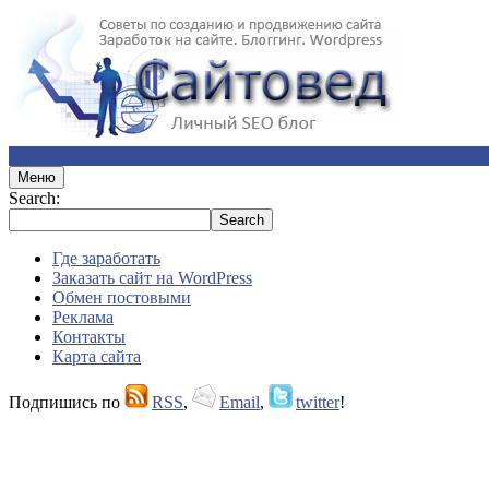
Меню
Search:
Где заработать
Заказать сайт на WordPress
Обмен постовыми
Реклама
Контакты
Карта сайта
Подпишись по
RSS
,
Email
,
twitter
!