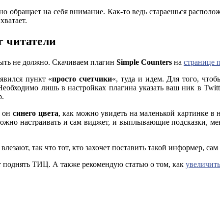
о обращает на себя внимание. Как-то ведь стараешься расположи
хватает.
r читатели
ыть не должно. Скачиваем плагин
Simple Counters
на
странице 
явился пункт «
просто счетчики
«, туда и идем. Для того, что
 Необходимо лишь в настройках плагина указать ваш ник в Twit
р.
ю он
синего цвета
, как можно увидеть на маленькой картинке в 
можно настраивать и сам виджет, и выплывающие подсказки, мен
лезают, так что тот, кто захочет поставить такой информер, сам
ет поднять ТИЦ. А также рекомендую статью о том, как
увеличить