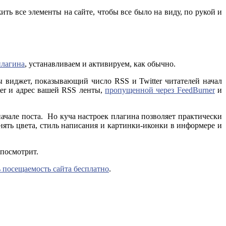
ть все элементы на сайте, чтобы все было на виду, по рукой и
плагина
, устанавливаем и активируем, как обычно.
бы виджет, показывающий число RSS и Twitter читателей начал
ter и адрес вашей RSS ленты,
пропущенной через FeedBurner
и
начале поста. Но куча настроек плагина позволяет практически
ять цвета, стиль написания и картинки-иконки в информере и
 посмотрит.
 посещаемость сайта бесплатно
.