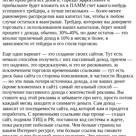
прибыльнее будет вложить их в ПАММ счет какого-нибудь
успешного трейдера, а лучше нескольких — более-менее
равномерно распределив ваш капитал так, чтобы в любом
случае остаться в выигрыше. Трейдер, которому вы доверяете
торговать с использованием ваших капиталов, берет некий
процент с дохода, обычно, 30%-40%, но даже остаток — это
вполне приличный доход в 10% в месяц и более, в
зависимости от тейдера и его стиля торговли.
Еще один вариант — это создание своих сайтов. Тут есть
немало способов получить с них пассивный доход, причем —
это надежно, это предсказуемо, и это не рискованно, за
исключением торговли временными ссылками — тут есть
риск бана сайта со стороны поисковиков, в частности Яндекса
— но эти лишь потеря источника дохода, а не ваших денег
(кроме вложенных в сайт). самый легальный способ —
получение пассивного дохода с контекстной рекламы. Вы
ставите код этой рекламы и забываете про него, просто потом
каждый месяц заходите и снимаете деньги. Сам доход —
зависит от посещаемости сайта, над которой вам и придется
поработать. С временными ссылками еще проще — создал
сайт, подняли ТИЦ и PR, поставили код системы и ждете,
пока раскупят побольше ссылок. Чем больше страниц на
вашем Интернет ресурсе, тем больше ссылок вы сможете
продать и тем больший доход получите. Это проще, но про