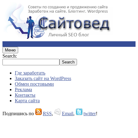
Меню
Search:
Где заработать
Заказать сайт на WordPress
Обмен постовыми
Реклама
Контакты
Карта сайта
Подпишись по
RSS
,
Email
,
twitter
!