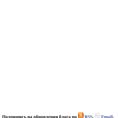
Подпишись на обновления блога по
RSS
,
Email
,