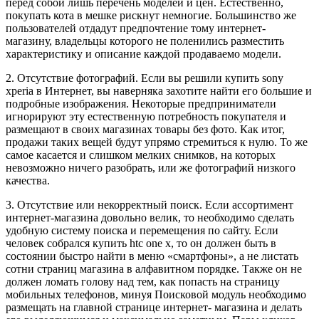
перед собой лишь перечень моделей и цен. Естественно,
покупать кота в мешке рискнут немногие. Большинство же
пользователей отдадут предпочтение тому интернет-
магазину, владельцы которого не поленились разместить
характеристику и описание каждой продаваемо модели.
2. Отсутствие фотографий. Если вы решили купить sony
xperia в Интернет, вы наверняка захотите найти его большие и
подробные изображения. Некоторые предприниматели
игнорируют эту естественную потребность покупателя и
размещают в своих магазинах товары без фото. Как итог,
продажи таких вещей будут упрямо стремиться к нулю. То же
самое касается и слишком мелких снимков, на которых
невозможно ничего разобрать, или же фотографий низкого
качества.
3. Отсутствие или некорректный поиск. Если ассортимент
интернет-магазина довольно велик, то необходимо сделать
удобную систему поиска и перемещения по сайту. Если
человек собрался купить htc one x, то он должен быть в
состоянии быстро найти в меню «смартфоны», а не листать
сотни страниц магазина в алфавитном порядке. Также он не
должен ломать голову над тем, как попасть на страницу
мобильных телефонов, минуя Поисковой модуль необходимо
размещать на главной странице интернет- магазина и делать