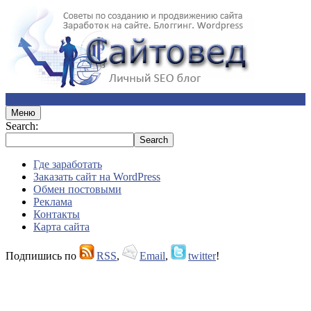
Меню
Search:
Где заработать
Заказать сайт на WordPress
Обмен постовыми
Реклама
Контакты
Карта сайта
Подпишись по
RSS
,
Email
,
twitter
!