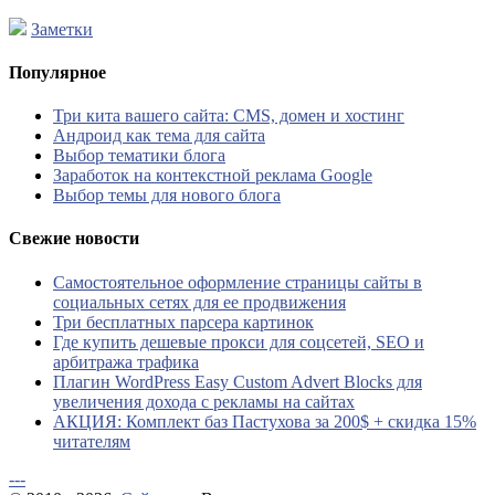
Заметки
Популярное
Три кита вашего сайта: CMS, домен и хостинг
Андроид как тема для сайта
Выбор тематики блога
Заработок на контекстной реклама Google
Выбор темы для нового блога
Свежие новости
Самостоятельное оформление страницы сайты в
социальных сетях для ее продвижения
Три бесплатных парсера картинок
Где купить дешевые прокси для соцсетей, SEO и
арбитража трафика
Плагин WordPress Easy Custom Advert Blocks для
увеличения дохода с рекламы на сайтах
АКЦИЯ: Комплект баз Пастухова за 200$ + скидка 15%
читателям
---