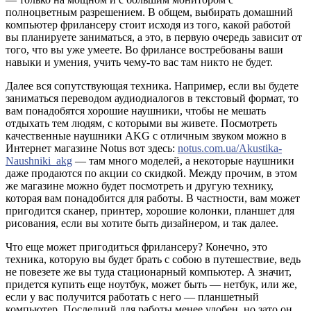
полноцветным разрешением. В общем, выбирать домашний
компьютер фрилансеру стоит исходя из того, какой работой
вы планируете заниматься, а это, в первую очередь зависит от
того, что вы уже умеете. Во фрилансе востребованы ваши
навыки и умения, учить чему-то вас там никто не будет.
Далее вся сопутствующая техника. Например, если вы будете
заниматься переводом аудиодиалогов в текстовый формат, то
вам понадобятся хорошие наушники, чтобы не мешать
отдыхать тем людям, с которыми вы живете. Посмотреть
качественные наушники AKG с отличным звуком можно в
Интернет магазине Notus вот здесь:
notus.com.ua/Akustika-
Naushniki_akg
— там много моделей, а некоторые наушники
даже продаются по акции со скидкой. Между прочим, в этом
же магазине можно будет посмотреть и другую технику,
которая вам понадобится для работы. В частности, вам может
пригодится сканер, принтер, хорошие колонки, планшет для
рисования, если вы хотите быть дизайнером, и так далее.
Что еще может пригодиться фрилансеру? Конечно, это
техника, которую вы будет брать с собою в путешествие, ведь
не повезете же вы туда стационарный компьютер. А значит,
придется купить еще ноутбук, может быть — нетбук, или же,
если у вас получится работать с него — планшетный
компьютер. Последний для работы менее удобен, но зато он