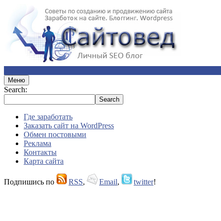
Меню
Search:
Где заработать
Заказать сайт на WordPress
Обмен постовыми
Реклама
Контакты
Карта сайта
Подпишись по
RSS
,
Email
,
twitter
!