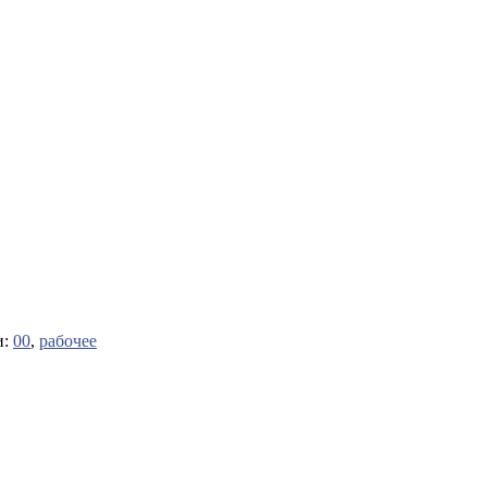
и:
00
,
рабочее