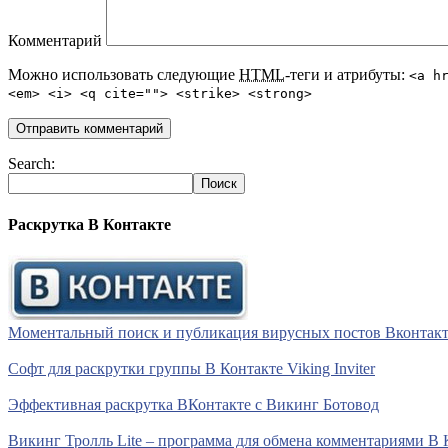
Комментарий
Можно использовать следующие
HTML
-теги и атрибуты:
<a h
<em> <i> <q cite=""> <strike> <strong>
Search:
Раскрутка В Контакте
Моментальный поиск и публикация вирусных постов Вконтакте 
Софт для раскрутки группы В Контакте Viking Inviter
Эффективная раскрутка ВКонтакте с Викинг Ботовод
Викинг Тролль Lite – программа для обмена комментариями В 