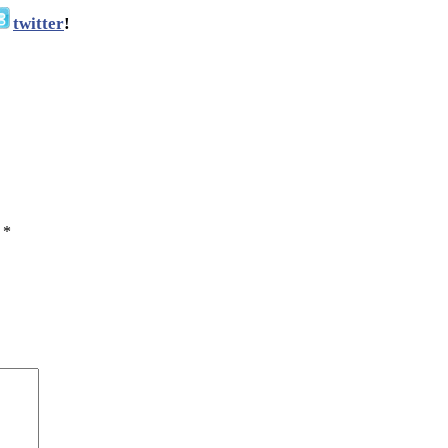
twitter
!
ы
*