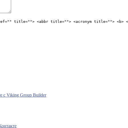
ref="" title=""> <abbr title=""> <acronym title=""> <b> 
с Viking Group Builder
Контакте