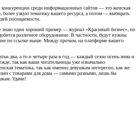
ей конкуренции среди информационных сайтов — это женская
е, более узкую тематику вашего ресурса, а потом — выбирать
ошей посещаемости.
уже знаю один хороший пример — журнал «Красивый бизнес», но
адобится различное оборудование. В частности, будут нужны
зине по ссылке выше. Между прочим, на платформе вашего
ьи два, а то и четыре раза в год — каждый сезон осень-зима и
дежде, так как ваши читательницы уже изначально
нская тематика, так как именно девушкам интересно, как же
агазин с товарами для дома — самыми разными, лишь бы
шкам. Удачи!