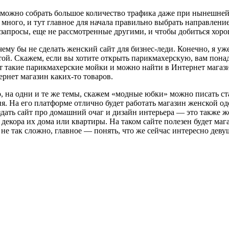
й можно собрать большое количество трафика даже при нынешн
 много, и тут главное для начала правильно выбрать направлени
 запросы, еще не рассмотренные другими, и чтобы добиться хор
чему бы не сделать женский сайт для бизнес-леди. Конечно, я 
сотой. Скажем, если вы хотите открыть парикмахерскую, вам пон
от такие парикмахерские мойки и можно найти в Интернет мага
рнет магазин каких-то товаров.
 на одни и те же темы, скажем «модные юбки» можно писать стат
ия. На его платформе отлично будет работать магазин женской о
ать сайт про домашний очаг и дизайн интерьера — это также же
 декора их дома или квартиры. На таком сайте полезен будет м
не так сложно, главное — понять, что же сейчас интересно деву