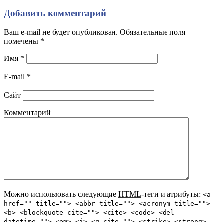
Добавить комментарий
Ваш e-mail не будет опубликован. Обязательные поля
помечены
*
Имя
*
E-mail
*
Сайт
Комментарий
Можно использовать следующие
HTML
-теги и атрибуты:
<a
href="" title=""> <abbr title=""> <acronym title="">
<b> <blockquote cite=""> <cite> <code> <del
datetime=""> <em> <i> <q cite=""> <strike> <strong>