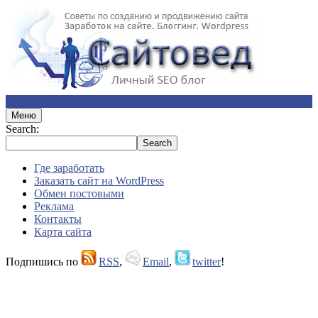
Меню
Search:
Где заработать
Заказать сайт на WordPress
Обмен постовыми
Реклама
Контакты
Карта сайта
Подпишись по
RSS
,
Email
,
twitter
!