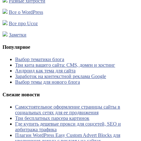
Разные хитрости
Все о WordPress
Все про Ucoz
Заметки
Популярное
Выбор тематики блога
Три кита вашего сайта: CMS, домен и хостинг
Андроид как тема для сайта
Заработок на контекстной реклама Google
Выбор темы для нового блога
Свежие новости
Самостоятельное оформление страницы сайты в
социальных сетях для ее продвижения
Три бесплатных парсера картинок
Где купить дешевые прокси для соцсетей, SEO и
арбитража трафика
Плагин WordPress Easy Custom Advert Blocks для
увеличения дохода с рекламы на сайтах