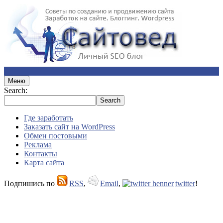
Меню
Search:
Где заработать
Заказать сайт на WordPress
Обмен постовыми
Реклама
Контакты
Карта сайта
Подпишись по
RSS
,
Email
,
twitter
!