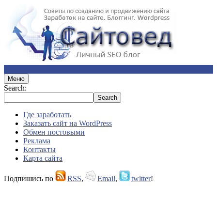
Меню
Search:
Где заработать
Заказать сайт на WordPress
Обмен постовыми
Реклама
Контакты
Карта сайта
Подпишись по
RSS
,
Email
,
twitter
!