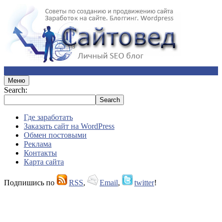
Меню
Search:
Где заработать
Заказать сайт на WordPress
Обмен постовыми
Реклама
Контакты
Карта сайта
Подпишись по
RSS
,
Email
,
twitter
!