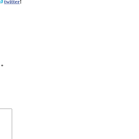
twitter
!
ы
*