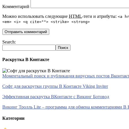
Комментарий
Можно использовать следующие
HTML
-теги и атрибуты:
<a h
<em> <i> <q cite=""> <strike> <strong>
Search:
Раскрутка В Контакте
Моментальный поиск и публикация вирусных постов Вконтакте 
Софт для раскрутки группы В Контакте Viking Inviter
Эффективная раскрутка ВКонтакте с Викинг Ботовод
Викинг Тролль Lite – программа для обмена комментариями В 
Категории