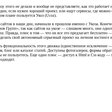
разу этого не делали и вообще не представляете, как это работа
удии, если нужен хороший проект, или ищут сервисы, где можно с
м плане пользуется Укоз (Ucoz).
 сайтов в наши дни, начинали в прошлом именно с Укоза. Конеч
ов Групп», так как сайтов на укозе — слишком много, они одно
oz. Правда, плюс в том — что он все это предлагает бесплатно
сделать свой автономный серьезный проект на личном хостинге и
ть функциональность этого движка (единственное исключение — J
, блог или каталог статей. Доступны фотогалереи, формы обратн
ы не пользуетесь. Еще один плюс — доступ к Html и Css коду 
подходит.