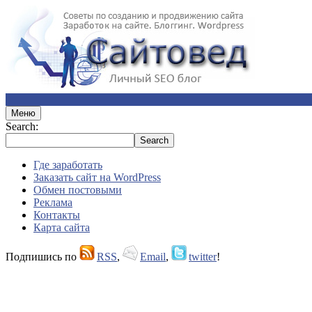
Меню
Search:
Где заработать
Заказать сайт на WordPress
Обмен постовыми
Реклама
Контакты
Карта сайта
Подпишись по
RSS
,
Email
,
twitter
!