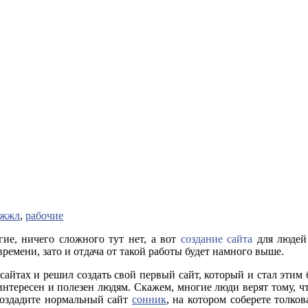
жжл
,
рабочие
ие, ничего сложного тут нет, а вот
создание сайта
для людей
ремени, зато и отдача от такой работы будет намного выше.
 сайтах и решил создать свой первый сайт, который и стал этим
т интересен и полезен людям. Скажем, многие люди верят тому, ч
создадите нормальный сайт
сонник
, на котором соберете толко