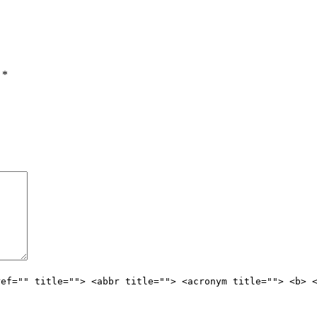
ы
*
ref="" title=""> <abbr title=""> <acronym title=""> <b> 