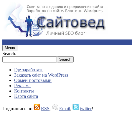
Меню
Search:
Где заработать
Заказать сайт на WordPress
Обмен постовыми
Реклама
Контакты
Карта сайта
Подпишись по
RSS
,
Email
,
twitter
!