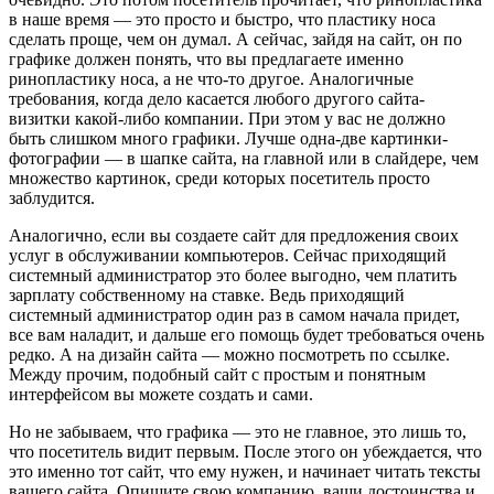
в наше время — это просто и быстро, что пластику носа
сделать проще, чем он думал. А сейчас, зайдя на сайт, он по
графике должен понять, что вы предлагаете именно
ринопластику носа, а не что-то другое. Аналогичные
требования, когда дело касается любого другого сайта-
визитки какой-либо компании. При этом у вас не должно
быть слишком много графики. Лучше одна-две картинки-
фотографии — в шапке сайта, на главной или в слайдере, чем
множество картинок, среди которых посетитель просто
заблудится.
Аналогично, если вы создаете сайт для предложения своих
услуг в обслуживании компьютеров. Сейчас приходящий
системный администратор это более выгодно, чем платить
зарплату собственному на ставке. Ведь приходящий
системный администратор один раз в самом начала придет,
все вам наладит, и дальше его помощь будет требоваться очень
редко. А на дизайн сайта — можно посмотреть по ссылке.
Между прочим, подобный сайт с простым и понятным
интерфейсом вы можете создать и сами.
Но не забываем, что графика — это не главное, это лишь то,
что посетитель видит первым. После этого он убеждается, что
это именно тот сайт, что ему нужен, и начинает читать тексты
вашего сайта. Опишите свою компанию, ваши достоинства и