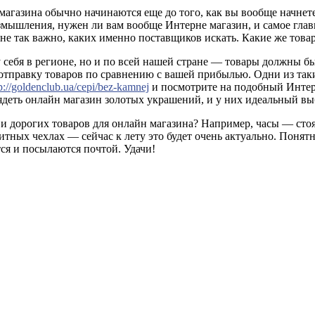
агазина обычно начинаются еще до того, как вы вообще начнет
змышления, нужен ли вам вообще Интерне магазин, и самое главн
о не так важно, каких именно поставщиков искать. Какие же тов
у себя в регионе, но и по всей нашей стране — товары должны б
и отправку товаров по сравнению с вашей прибылью. Одни из та
p://goldenclub.ua/cepi/bez-kamnej
и посмотрите на подобный Интерн
ядеть онлайн магазин золотых украшений, и у них идеальный вы
и дорогих товаров для онлайн магазина? Например, часы — стоят
ных чехлах — сейчас к лету это будет очень актуально. Понятн
ся и посылаются почтой. Удачи!