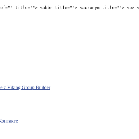
ref="" title=""> <abbr title=""> <acronym title=""> <b> 
с Viking Group Builder
Контакте