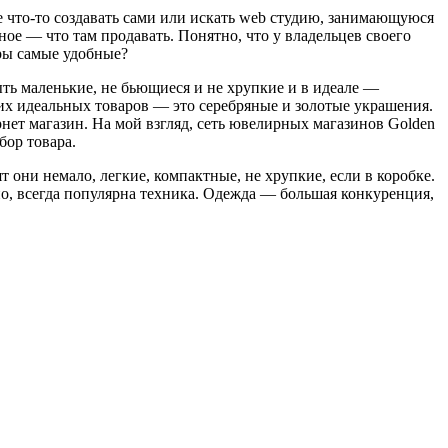
е что-то создавать сами или искать web студию, занимающуюся
ое — что там продавать. Понятно, что у владельцев своего
ары самые удобные?
ыть маленькие, не бьющиеся и не хрупкие и в идеале —
ких идеальных товаров — это серебряные и золотые украшения.
ет магазин. На мой взгляд, сеть ювелирных магазинов Golden
бор товара.
 они немало, легкие, компактные, не хрупкие, если в коробке.
о, всегда популярна техника. Одежда — большая конкуренция,