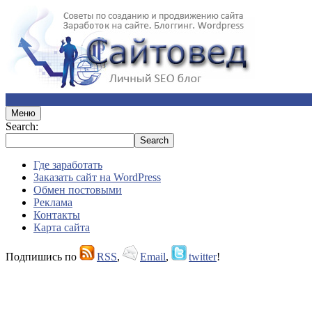
Меню
Search:
Где заработать
Заказать сайт на WordPress
Обмен постовыми
Реклама
Контакты
Карта сайта
Подпишись по
RSS
,
Email
,
twitter
!