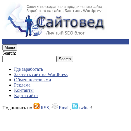
Меню
Search:
Где заработать
Заказать сайт на WordPress
Обмен постовыми
Реклама
Контакты
Карта сайта
Подпишись по
RSS
,
Email
,
twitter
!