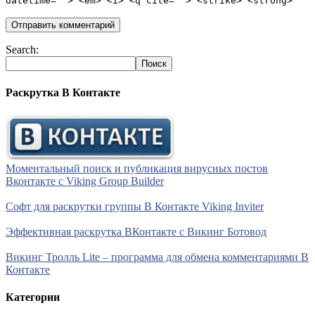
datetime=""> <em> <i> <q cite=""> <strike> <strong>
Search:
Раскрутка В Контакте
Моментальный поиск и публикация вирусных постов
Вконтакте с Viking Group Builder
Софт для раскрутки группы В Контакте Viking Inviter
Эффективная раскрутка ВКонтакте с Викинг Ботовод
Викинг Тролль Lite – программа для обмена комментариями В
Контакте
Категории