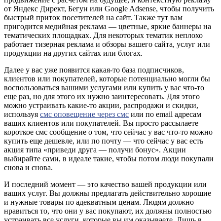
от Яндекс Директ, Бегун или Google Adsense, чтобы получить
быстрый приток посетителей на сайт. Также тут вам
пригодится медийная реклама — цветные, яркие баннеры на
тематических площадках. Для некоторых тематик неплохо
работает тизерная реклама и обзоры вашего сайта, услуг или
продукции на других сайтах или блогах.
Далее у вас уже появится какая-то база подписчиков,
клиентов или покупателей, которые потенциально могли бы
воспользоваться вашими услугами или купить у вас что-то
еще раз, но для этого их нужно заинтересовать. Для этого
можно устраивать какие-то акции, распродажи и скидки,
используя
смс оповещение через смс
или по email адресам
ваших клиентов или покупателей. Вы просто рассылаете
короткое смс сообщение о том, что сейчас у вас что-то можно
купить еще дешевле, или по почту — что сейчас у вас есть
акция типа «приведи друга — получи бонус». Акции
выбирайте сами, в идеале такие, чтобы потом люди покупали
снова и снова.
И последний момент — это качество вашей продукции или
ваших услуг. Вы должны предлагать действительно хорошие
и нужные товары по адекватным ценам. Людям должно
нравиться то, что они у вас покупают, их должны полностью
устраивать все услуги, которые вы им оказываете. Лишь в