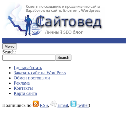
Меню
Search:
Где заработать
Заказать сайт на WordPress
Обмен постовыми
Реклама
Контакты
Карта сайта
Подпишись по
RSS
,
Email
,
twitter
!