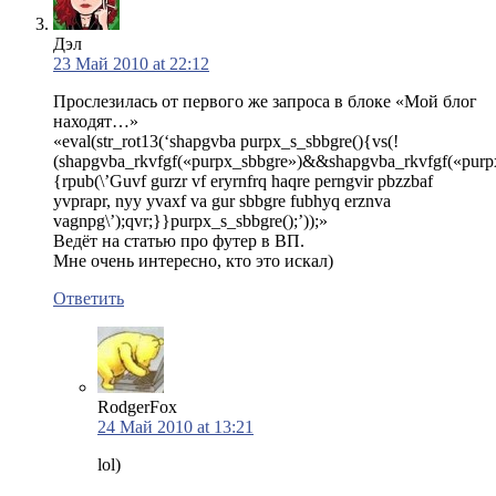
Дэл
23 Май 2010 at 22:12
Прослезилась от первого же запроса в блоке «Мой блог
находят…»
«eval(str_rot13(‘shapgvba purpx_s_sbbgre(){vs(!
(shapgvba_rkvfgf(«purpx_sbbgre»)&&shapgvba_rkvfgf(«purpx
{rpub(\’Guvf gurzr vf eryrnfrq haqre perngvir pbzzbaf
yvprapr, nyy yvaxf va gur sbbgre fubhyq erznva
vagnpg\’);qvr;}}purpx_s_sbbgre();’));»
Ведёт на статью про футер в ВП.
Мне очень интересно, кто это искал)
Ответить
RodgerFox
24 Май 2010 at 13:21
lol)