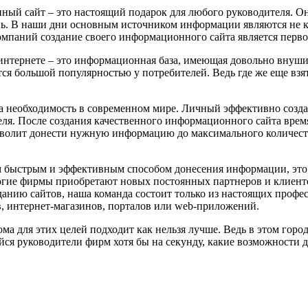
ый сайт – это настоящий подарок для любого руководителя. О
нь. В наши дни основным источником информации являются не к
мпаний создание своего информационного сайта является перво
интернете – это информационная база, имеющая довольно внуши
ется большой популярностью у потребителей. Ведь где же еще в
я, а необходимость в современном мире. Личный эффективно со
. После создания качественного информационного сайта время б
зволит донести нужную информацию до максимального количества
м быстрым и эффективным способом донесения информации, это
гие фирмы приобретают новых постоянных партнеров и клиенто
анию сайтов, наша команда состоит только из настоящих профе
, интернет-магазинов, порталов или web-приложений.
ома для этих целей подходит как нельзя лучше. Ведь в этом город
ся руководители фирм хотя бы на секунду, какие возможности д