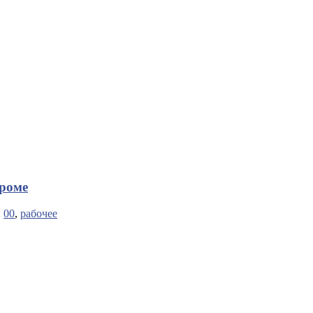
троме
:
00
,
рабочее