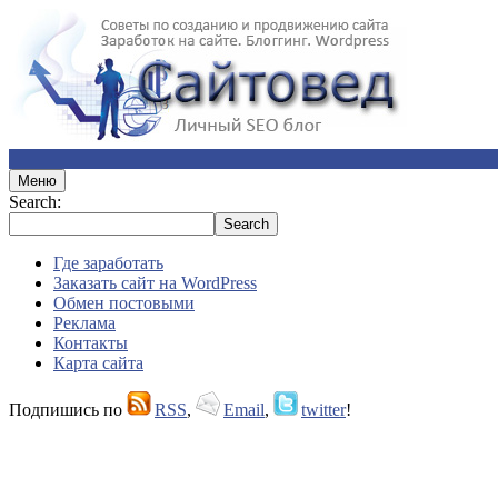
Меню
Search:
Где заработать
Заказать сайт на WordPress
Обмен постовыми
Реклама
Контакты
Карта сайта
Подпишись по
RSS
,
Email
,
twitter
!