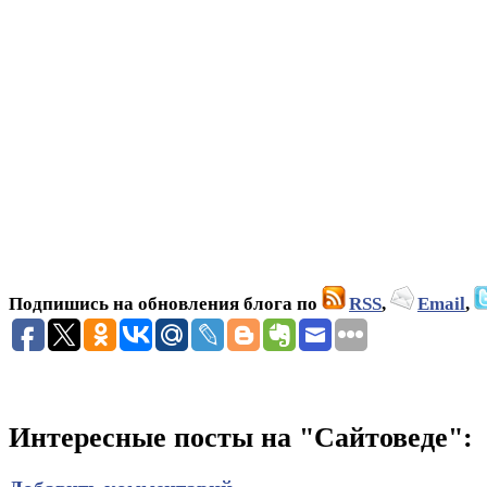
Подпишись на обновления блога по
RSS
,
Email
,
Интересные посты на "Сайтоведе":