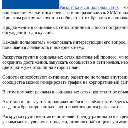
Раскрутка в социальных сетях
– ко
направление маркетинга очень активно развивается. SMM прод
При этом раскрутка групп и сообществ этих брендов в социалк
Продвижение в социальных сетях отличный способ построения 
обсуждений и дискуссий.
Каждый пользователь может задать интересующий его вопрос, и
повышается лояльность и доверие к нему.
Раскрутка групп в социальных сетях длительный процесс, мгн
сохранить достижения, запускать сообщество в сети нельзя, н
цветочки» уже отошли на второй план.
Соцсети способствуют активному развитию не только внутренни
сообщества можно генерировать трафик на корпоративный сайт
В этом поможет реклама в социальных сетях, контекстное объяв
Активно используется продвижение бизнеса вКонтакте. Здесь м
создания брендированных групп и мониторинга результатов.
Раскрутка групп вконтакте позволяет бренду развиваться в с
узнаваемость, увеличит продажи, позволит найти целевую ауд