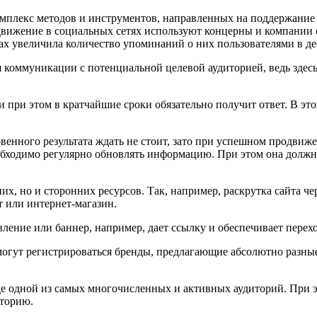
мплекс методов и инструментов, направленных на поддержание б
вижение в социальных сетях используют концерны и компании с 
ах увеличила количество упоминаний о них пользователями в дес
коммуникации с потенциальной целевой аудиторией, ведь здесь
 при этом в кратчайшие сроки обязательно получит ответ. В это
овенного результата ждать не стоит, зато при успешном продви
еобходимо регулярно обновлять информацию. При этом она должна
х, но и сторонних ресурсов. Так, например, раскрутка сайта ч
 или интернет-магазин.
ление или баннер, например, дает ссылку и обеспечивает перехо
огут регистрироваться бренды, предлагающие абсолютно разные 
реде одной из самых многочисленных и активных аудиторий. При
иторию.