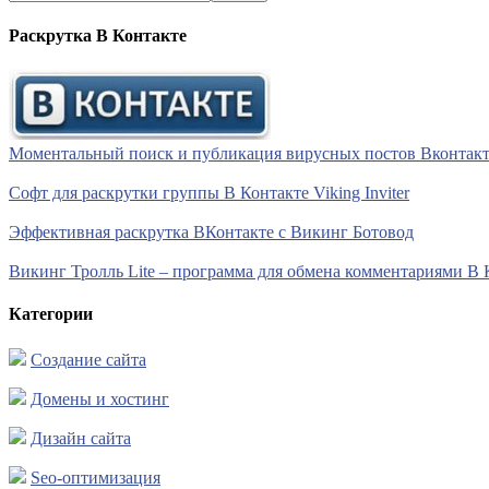
Раскрутка В Контакте
Моментальный поиск и публикация вирусных постов Вконтакте 
Софт для раскрутки группы В Контакте Viking Inviter
Эффективная раскрутка ВКонтакте с Викинг Ботовод
Викинг Тролль Lite – программа для обмена комментариями В 
Категории
Создание сайта
Домены и хостинг
Дизайн сайта
Seo-оптимизация