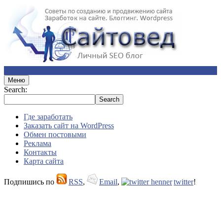
Меню
Search:
Где заработать
Заказать сайт на WordPress
Обмен постовыми
Реклама
Контакты
Карта сайта
Подпишись по
RSS
,
Email
,
twitter
!