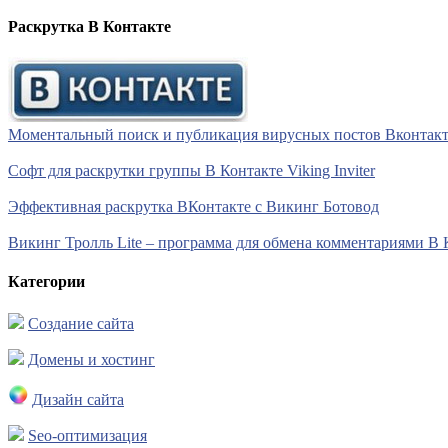
Раскрутка В Контакте
Моментальный поиск и публикация вирусных постов Вконтакте 
Софт для раскрутки группы В Контакте Viking Inviter
Эффективная раскрутка ВКонтакте с Викинг Ботовод
Викинг Тролль Lite – программа для обмена комментариями В 
Категории
Создание сайта
Домены и хостинг
Дизайн сайта
Seo-оптимизация