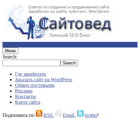
Меню
Search:
Где заработать
Заказать сайт на WordPress
Обмен постовыми
Реклама
Контакты
Карта сайта
Подпишись по
RSS
,
Email
,
twitter
!