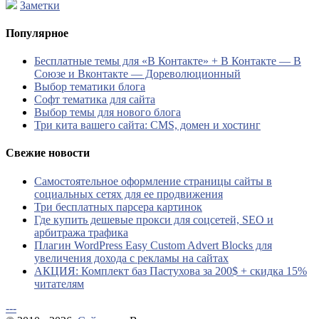
Заметки
Популярное
Бесплатные темы для «В Контакте» + В Контакте — В
Союзе и Вконтакте — Дореволюционный
Выбор тематики блога
Софт тематика для сайта
Выбор темы для нового блога
Три кита вашего сайта: CMS, домен и хостинг
Свежие новости
Самостоятельное оформление страницы сайты в
социальных сетях для ее продвижения
Три бесплатных парсера картинок
Где купить дешевые прокси для соцсетей, SEO и
арбитража трафика
Плагин WordPress Easy Custom Advert Blocks для
увеличения дохода с рекламы на сайтах
АКЦИЯ: Комплект баз Пастухова за 200$ + скидка 15%
читателям
---